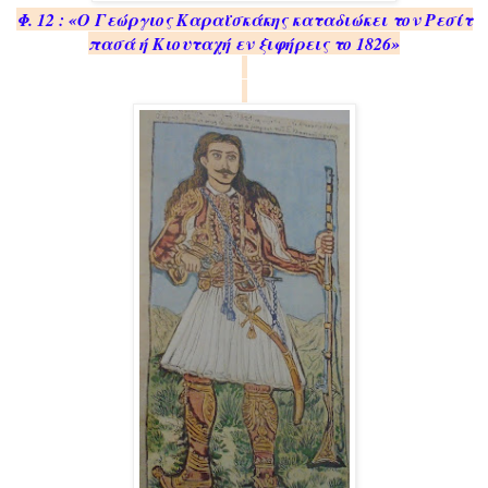
Φ. 12 : «Ο Γεώργιος Καραϊσκάκης καταδιώκει τον Ρεσίτ
πασά ή Κιουταχή εν ξιφήρεις το 1826»