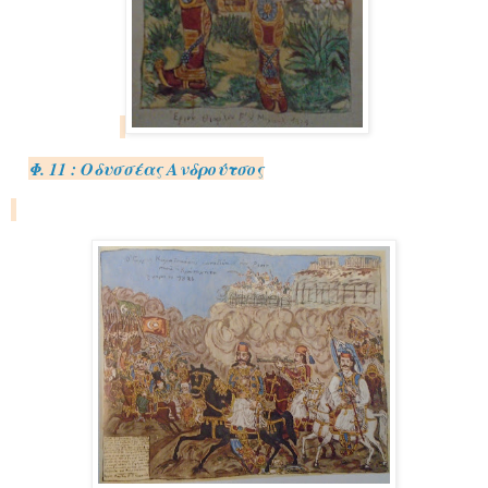
Φ. 11 : Οδυσσέας Ανδρούτσος