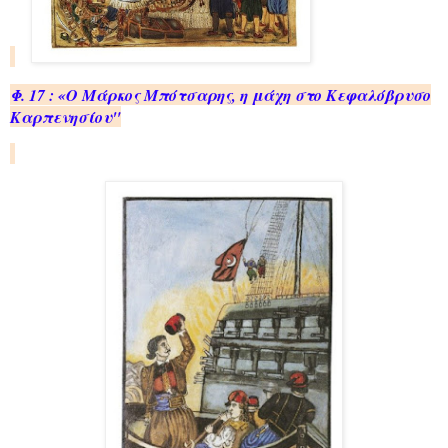
Φ. 17 : «Ο Μάρ­κος Μπό­τσα­ρης, η μάχη στο Κε­φα­λό­βρυ­σο
Καρ­πε­νη­σί­ου"