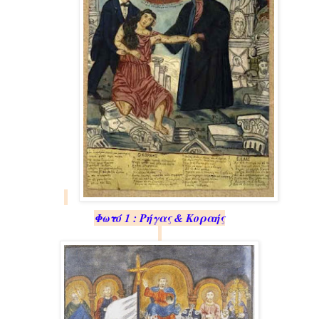
Φωτό 1 : Ρήγας & Κο­ρα­ής