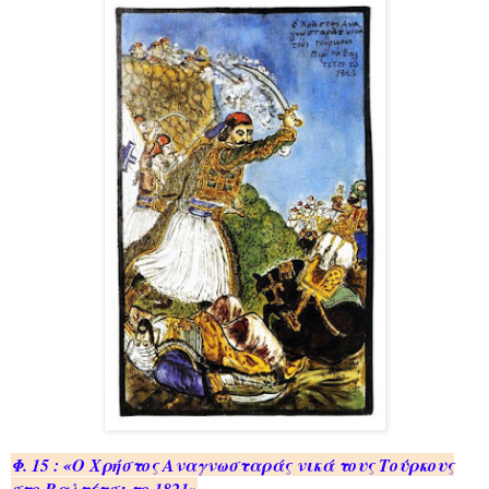
Φ. 15 : «Ο Χρή­στος Ανα­γνω­στα­ράς νικά τους Τούρ­κους