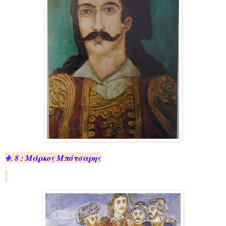
Φ. 8 : Μάρ­κος Μπό­τσα­ρης