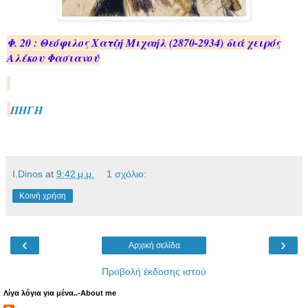
Φ. 20 : Θεόφιλος Χατζή Μιχαήλ (2870-2934) διά χειρός
Αλέκου Φασιανού
ΠΗΓΗ
Ι.Dinos
at
9:42 μ.μ.
1 σχόλιο:
Κοινή χρήση
‹
›
Αρχική σελίδα
Προβολή έκδοσης ιστού
Λίγα λόγια για μένα..-About me