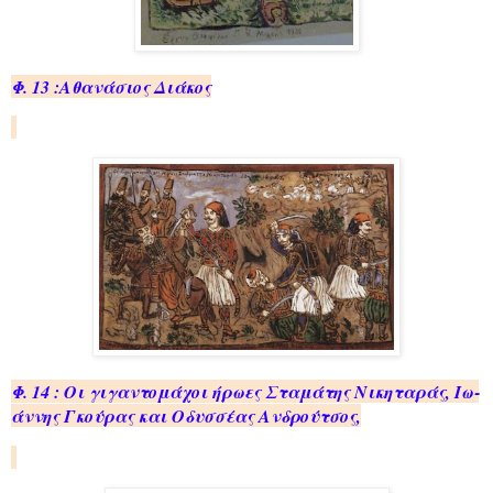
Φ. 13 :Αθανάσιος Διάκος
Φ. 14 : Οι γι­γα­ντο­μά­χοι ήρωες Στα­μά­της Νι­κη­τα­ράς, Ιω­
άν­νης Γκού­ρας και Οδυσ­σέ­ας Ανδρού­τσος,