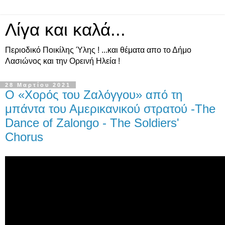
Λίγα και καλά...
Περιοδικό Ποικίλης Ύλης ! ...και θέματα απο το Δήμο
Λασιώνος και την Ορεινή Ηλεία !
28 Μαρτίου 2021
Ο «Χορός του Ζαλόγγου» από τη
μπάντα του Αμερικανικού στρατού -The
Dance of Zalongo - The Soldiers'
Chorus