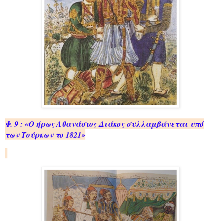
Φ. 9 : «Ο ήρως Αθα­νά­σιος Διά­κος συλ­λαμ­βά­νε­ται υπό
των Τούρ­κων το 1821»