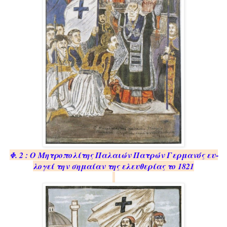
Φ. 2 : Ο Μη­τρο­πο­λί­της Πα­λαιών Πα­τρών Γερ­μα­νός ευ­
λο­γεί την ση­μαί­αν της ελευ­θε­ρί­ας το 1821