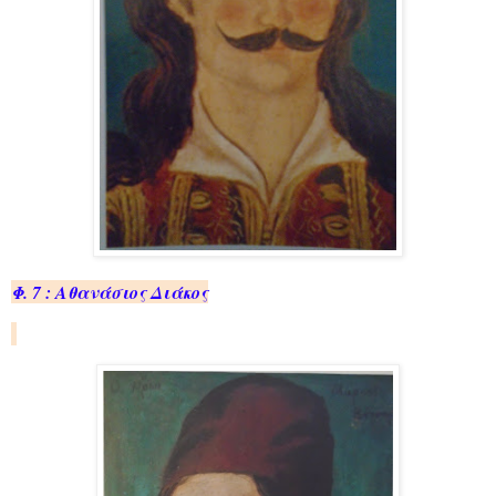
Φ. 7 : Αθα­νά­σιος Διά­κος