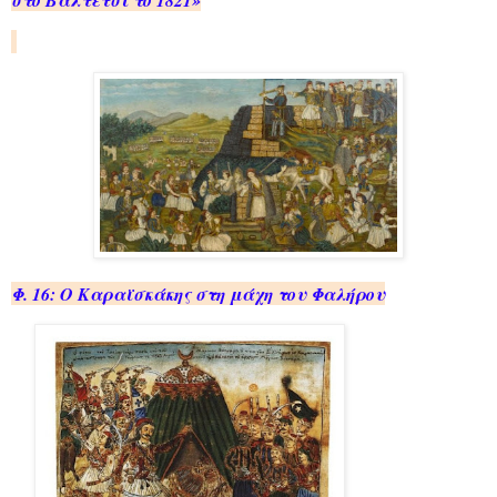
στο Βαλ­τέ­τσι το 1821»
Φ. 16: Ο Κα­ραϊ­σκά­κης στη μάχη του Φα­λή­ρου