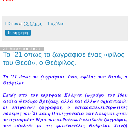
Ι.Dinos
at
12:17 μ.μ.
1 σχόλιο:
Κοινή χρήση
24 Μαρτίου 2021
Το ΄21 όπως το ζωγράφισε ένας «φίλος
του Θεού», ο Θεόφιλος.
Το ΄21 όπως το ζωγράφισε ένας «φίλος του Θεού», ο
Θεόφιλος.
Εκτός από τον κορυφαίο Έλληνα ζωγράφο του 19ου
αιώνα Θεόδωρο Βρυζάκη, αλλά και άλλων σημαντικών
κι επιφανών ζωγράφων, ο εθνικοαπελευθερωτικός
πόλεμος του ΄21 και η Παλιγγενεσία των Ελλήνων ήταν
το αγαπημένο θέμα του αυθεντικού «λαϊκού» ζωγράφου,
του «σαλού» με τις φουστανέλες Θεόφιλου Χατζή