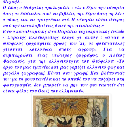
Μιχαήλ .
Ο ίδιος ο Θεόφιλος ομολογούσε : «Δεν ξέρω την ιστορία
όπως οι δάσκαλοι από τα βιβλία, την ξέρω όπως τη λέει
ο τόπος και τα τραγούδια του. Η ιστορία είναι άνεμος
που την καταλαβαίνεις όταν την ανασαίνεις.»
Ενώ ο καταξιωμένος στα Παρίσια τεχνοκρατικός Teriade
- Στρα­τής Ελευθεριάδης έλεγε γι αυτόν : «Όταν ο
Θεόφιλος ζωγραφίζει ήρωες του ΄21, οι φουστανέλες
γίνονται λουλούδια στους αγρούς». Για να
συμπληρώσει ένας νεώτερος ζωγράφος, ο Αλέκος
Φασιανός, για την ελληνικότητα του Θεόφιλου: «Το
έργο του μας εμπνέει και μας γεμίζει ελληνικό φως και
μεγάλη ζωγραφική. Είναι σαν γραφή. Και βλέποντάς
τον με τη φουστανέλα και το σπαθί του να ποζάρει στη
φωτογραφία, δεν μπορείς να μην τον φανταστείς ότι
είναι φίλος του Θεού, του ελληνικού».