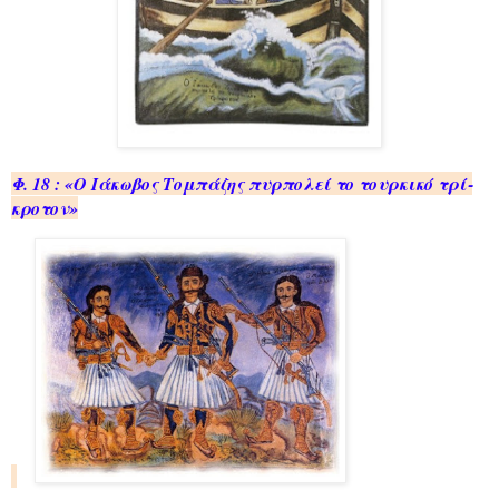
Φ. 18 : «Ο Ιά­κω­βος Το­μπά­ζης πυρ­πο­λεί το τουρ­κι­κό τρί­
κρο­τον»