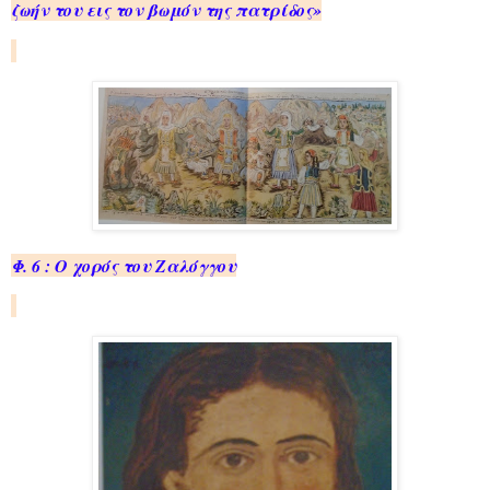
ζωήν του εις τον βωμόν της πατρίδος»
Φ. 6 : Ο χορός του Ζαλόγγου