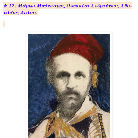
Φ. 19 : Μάρ­κος Μπό­τσα­ρης, Οδυσ­σέ­ας Αν­δρού­τσος, Αθα­
νά­σιος Διά­κος.