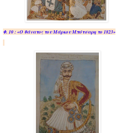
Φ. 10 : «Ο θά­να­τος του Μάρ­κου Μπό­τσα­ρη το 1823»