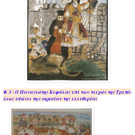
Φ. 3 : Ο Πα­να­γιώ­της Κε­φά­λας επί των τει­χών της Τρι­πό­
λε­ως υψώ­νει την ση­μαί­αν της ελευ­θε­ρί­ας